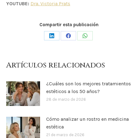
YOUTUBE:
Dra. Victoria Prats
Compartir esta publicación
Share
Share
Share
on
on
on
LinkedIn
Facebook
WhatsApp
Artículos relacionados
¿Cuáles son los mejores tratamientos
estéticos a los 50 años?
28 de marzo de 2026
Cómo analizar un rostro en medicina
estética
21 de marzo de 2026