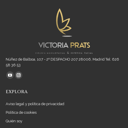
Núñez de Balboa, 107 - 2º DESPACHO 207 28006, Madrid Tel: 626
58 36 53
Encuéntranos en:
YouTube
Instagram
page
page
EXPLORA
opens
opens
in
in
Aviso legal y política de privacidad
new
new
Política de cookies
window
window
Quién soy