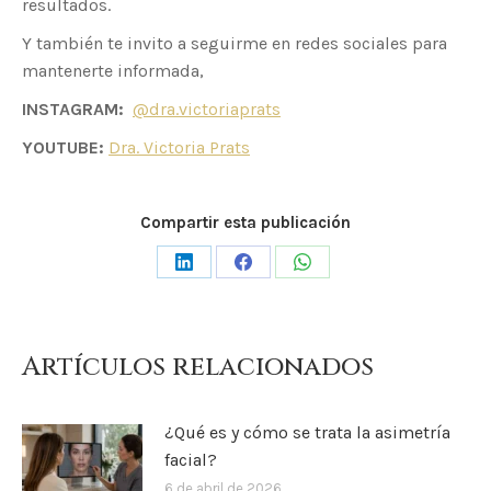
resultados.
Y también te invito a seguirme en redes sociales para
mantenerte informada,
INSTAGRAM:
@dra.victoriaprats
YOUTUBE:
Dra. Victoria Prats
Compartir esta publicación
Share
Share
Share
on
on
on
LinkedIn
Facebook
WhatsApp
Artículos relacionados
¿Qué es y cómo se trata la asimetría
facial?
6 de abril de 2026