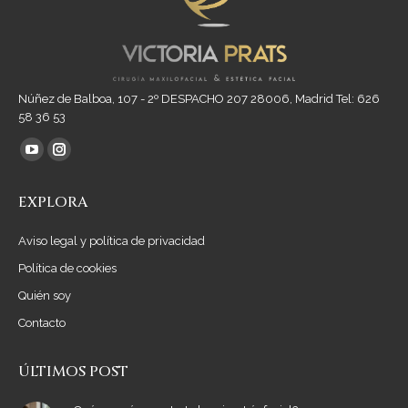
Núñez de Balboa, 107 - 2º DESPACHO 207 28006, Madrid Tel: 626
58 36 53
Encuéntranos en:
YouTube
Instagram
page
page
EXPLORA
opens
opens
in
in
Aviso legal y política de privacidad
new
new
Política de cookies
window
window
Quién soy
Contacto
ÚLTIMOS POST