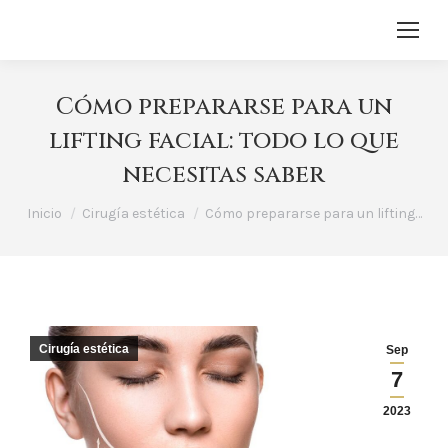
Cómo prepararse para un
lifting facial: todo lo que
necesitas saber
Estás aquí:
Inicio
Cirugía estética
Cómo prepararse para un lifting…
Cirugía estética
Sep
7
2023