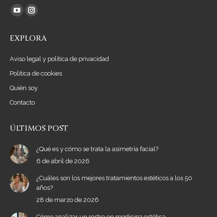
Encuéntranos en:
YouTube
Instagram
page
page
EXPLORA
opens
opens
in
in
Aviso legal y política de privacidad
new
new
Política de cookies
window
window
Quién soy
Contacto
ÚLTIMOS POST
¿Qué es y cómo se trata la asimetría facial?
6 de abril de 2026
¿Cuáles son los mejores tratamientos estéticos a los 50
años?
28 de marzo de 2026
Cómo analizar un rostro en medicina estética