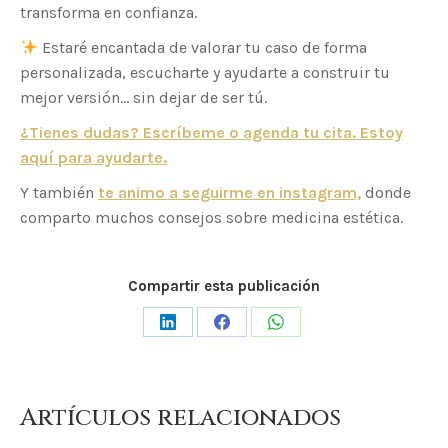
transforma en confianza.
Estaré encantada de valorar tu caso de forma
personalizada, escucharte y ayudarte a construir tu
mejor versión… sin dejar de ser tú.
¿Tienes dudas? Escríbeme o agenda tu cita. Estoy
aquí para ayudarte.
Y también
te animo a seguirme en instagram,
donde
comparto muchos consejos sobre medicina estética.
Compartir esta publicación
Share
Share
Share
on
on
on
LinkedIn
Facebook
WhatsApp
Artículos relacionados