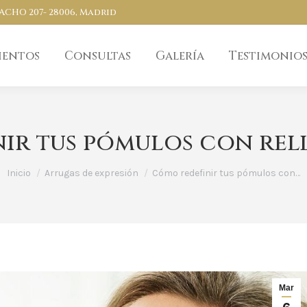
PACHO 207- 28006, Madrid
ientos
Consultas
Galería
Testimonio
ir tus pómulos con rell
Estás aquí:
Inicio
Arrugas de expresión
Cómo redefinir tus pómulos con…
Mar