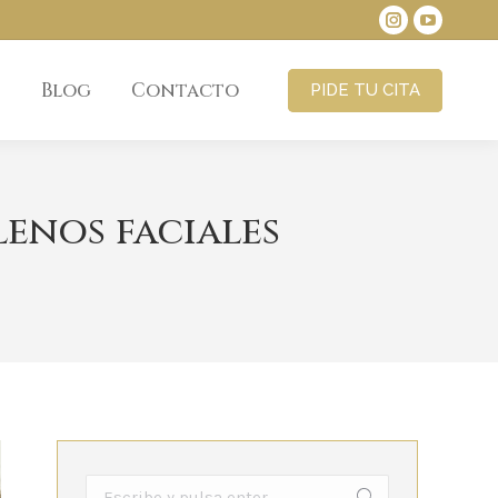
Instagram
YouTube
page
page
s
Blog
Contacto
PIDE TU CITA
opens
opens
in
in
new
new
window
window
enos faciales
Buscar: