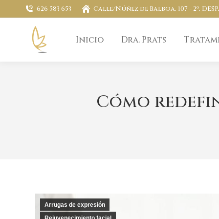
626 583 653
Calle/Núñez de Balboa, 107 - 2º, DES
Inicio
Dra. Prats
Tratam
Cómo redefin
Arrugas de expresión
Rejuvenecimiento facial