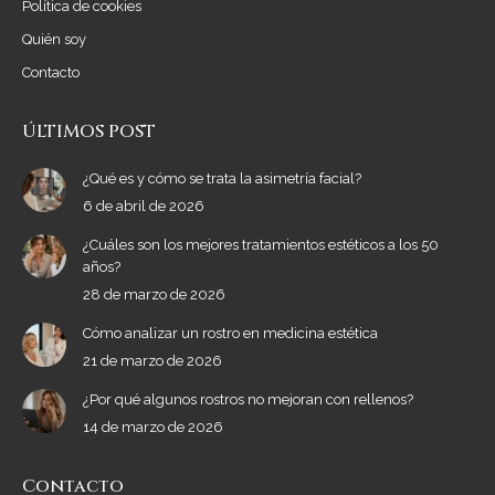
Política de cookies
window
window
Quién soy
Contacto
ÚLTIMOS POST
¿Qué es y cómo se trata la asimetría facial?
6 de abril de 2026
¿Cuáles son los mejores tratamientos estéticos a los 50
años?
28 de marzo de 2026
Cómo analizar un rostro en medicina estética
21 de marzo de 2026
¿Por qué algunos rostros no mejoran con rellenos?
14 de marzo de 2026
Contacto