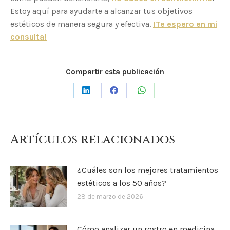
Estoy aquí para ayudarte a alcanzar tus objetivos
estéticos de manera segura y efectiva.
¡Te espero en mi
consulta!
Compartir esta publicación
Share
Share
Share
on
on
on
LinkedIn
Facebook
WhatsApp
Artículos relacionados
¿Cuáles son los mejores tratamientos
estéticos a los 50 años?
28 de marzo de 2026
Cómo analizar un rostro en medicina