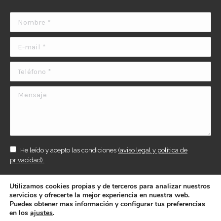
Nombre *
E-mail *
Teléfono *
Mensaje
He leído y acepto las condiciones
(aviso legal y política de
privacidad).
ENVIAR
Utilizamos cookies propias y de terceros para analizar nuestros
servicios y ofrecerte la mejor experiencia en nuestra web.
Puedes obtener mas información y configurar tus preferencias
en los
ajustes
.