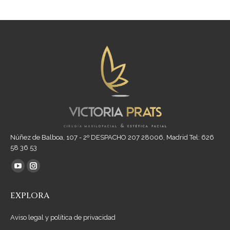
Núñez de Balboa, 107 - 2º DESPACHO 207 28006, Madrid Tel: 626
58 36 53
Encuéntranos en:
YouTube
Instagram
page
page
EXPLORA
opens
opens
in
in
Aviso legal y política de privacidad
new
new