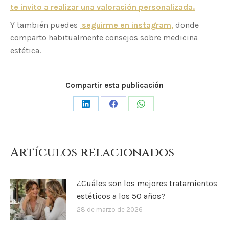
te invito a realizar una valoración personalizada.
Y también puedes
seguirme en instagram,
donde
comparto habitualmente consejos sobre medicina
estética.
Compartir esta publicación
Share
Share
Share
on
on
on
LinkedIn
Facebook
WhatsApp
Artículos relacionados
¿Cuáles son los mejores tratamientos
estéticos a los 50 años?
28 de marzo de 2026