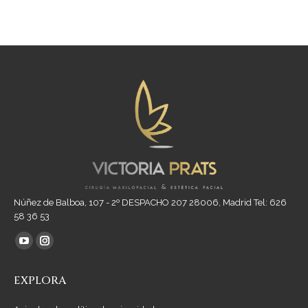
Núñez de Balboa, 107 - 2º DESPACHO 207 28006, Madrid Tel: 626
58 36 53
Encuéntranos en:
YouTube
Instagram
page
page
EXPLORA
opens
opens
in
in