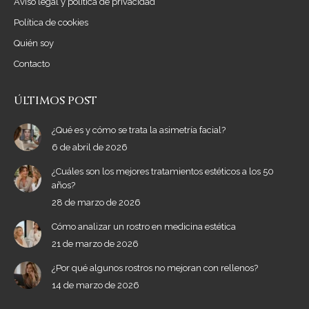
Aviso legal y política de privacidad
new
new
Política de cookies
window
window
Quién soy
Contacto
ÚLTIMOS POST
¿Qué es y cómo se trata la asimetría facial?
6 de abril de 2026
¿Cuáles son los mejores tratamientos estéticos a los 50
años?
28 de marzo de 2026
Cómo analizar un rostro en medicina estética
21 de marzo de 2026
¿Por qué algunos rostros no mejoran con rellenos?
14 de marzo de 2026